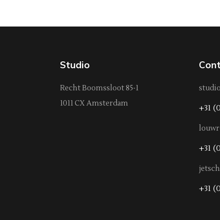
Studio
Cont
Recht Boomssloot 85-1
studi
1011 CX Amsterdam
+31 (
louw
+31 (0
jetsc
+31 (0