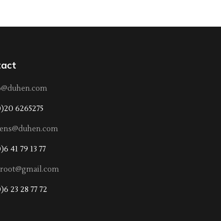
act
o@duhen.com
0)20 6265275
rens@duhen.com
)6 41 79 13 77
hroot@gmail.com
)6 23 28 77 72